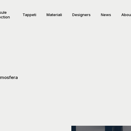
sule
Tappeti
Materiali
Designers
News
Abou
ection
Atmosfera