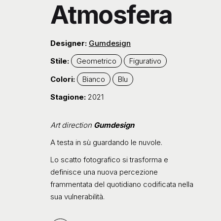
Atmosfera
Designer:
Gumdesign
Stile:
Geometrico
Figurativo
Colori:
Bianco
Blu
Stagione:
2021
Art direction
Gumdesign
A testa in sù guardando le nuvole.
Lo scatto fotografico si trasforma e
definisce una nuova percezione
frammentata del quotidiano codificata nella
sua vulnerabilità.