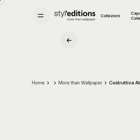
Skip
to
Cap
Collezioni
Coll
content
Home
More than Wallpaper
Costruttiva 