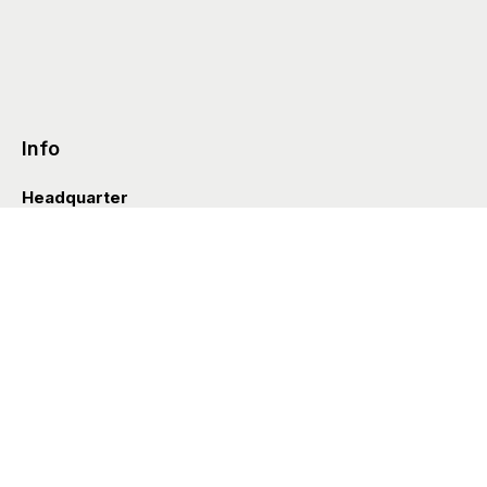
Info
Headquarter
Via Valle D’Aosta 38
41049 Sassuolo (Italia)
info@styleditions.com
t.
+39 0536 997154
Showroom
Brera Officina
Via Felice Cavallotti 13
20122 Milano (Italia)