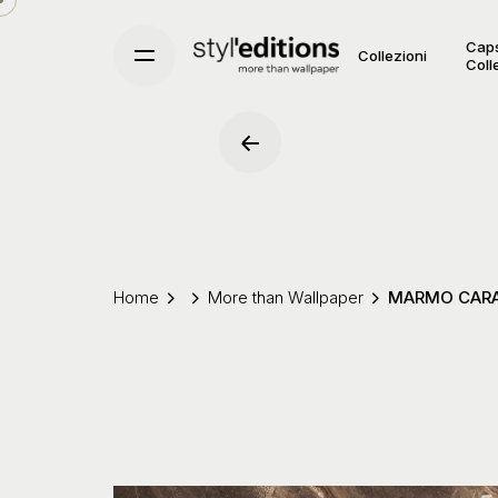
Skip
to
Cap
Collezioni
Coll
content
Home
More than Wallpaper
MARMO CAR