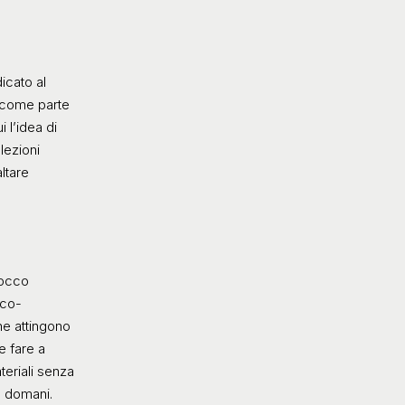
dicato al
i come parte
i l’idea di
lezioni
ltare
tocco
cco-
he attingono
re fare a
teriali senza
e domani.