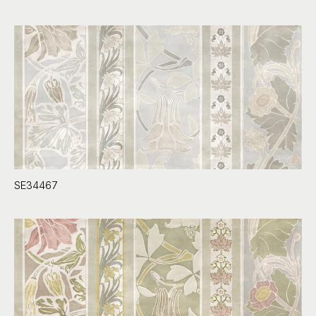
SE34467