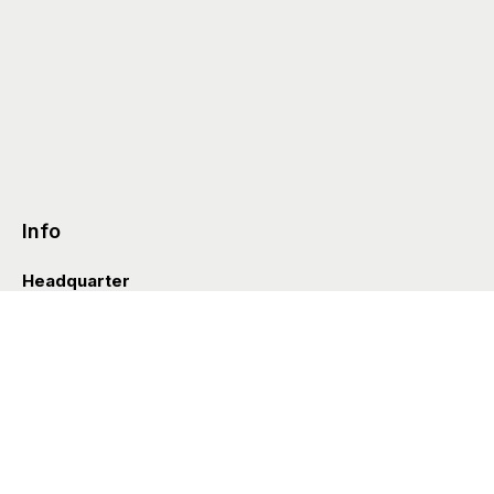
Info
Headquarter
Via Valle D’Aosta 38
41049 Sassuolo (Italia)
info@styleditions.com
t.
+39 0536 997154
Showroom