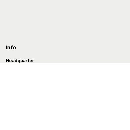
Info
Headquarter
Via Valle D’Aosta 38
41049 Sassuolo (Italia)
info@styleditions.com
t.
+39 0536 997154
Showroom
Brera Officina
Via Felice Cavallotti 13