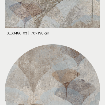
TSE33480-03 |
70×198
cm