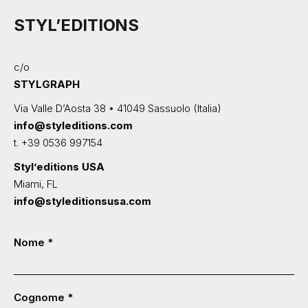
STYL’EDITIONS
c/o
STYLGRAPH
Via Valle D’Aosta 38 • 41049 Sassuolo (Italia)
info@styleditions.com
t.
+39 0536 997154
Styl’editions USA
Miami, FL
info@styleditionsusa.com
Contatti
Nome
*
-
ITA
Cognome
*