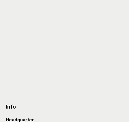
Info
Headquarter
Via Valle D’Aosta 38