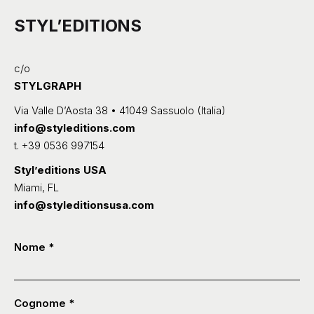
STYL’EDITIONS
c/o
STYLGRAPH
Via Valle D’Aosta 38 • 41049 Sassuolo (Italia)
info@styleditions.com
t.
+39 0536 997154
Styl’editions USA
Miami, FL
info@styleditionsusa.com
Contatti
Nome
*
-
ITA
Cognome
*