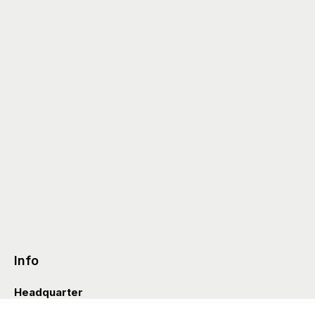
Info
Headquarter
Via Valle D’Aosta 38