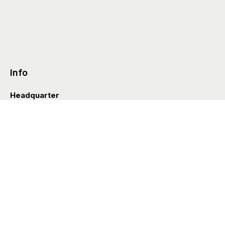
Info
Headquarter
Via Valle D’Aosta 38
41049 Sassuolo (Italia)
info@styleditions.com
t.
+39 0536 997154
Showroom
Brera Officina
Via Felice Cavallotti 13
20122 Milano (Italia)