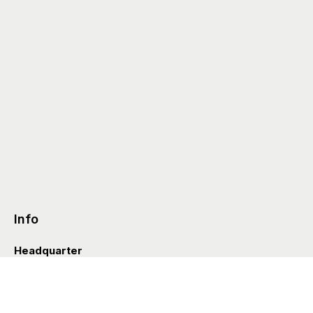
Info
Headquarter
Via Valle D’Aosta 38
41049 Sassuolo (Italia)
info@styleditions.com