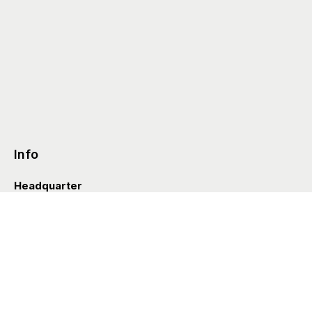
Info
Headquarter
Via Valle D’Aosta 38
41049 Sassuolo (Italia)
info@styleditions.com
t.
+39 0536 997154
Showroom