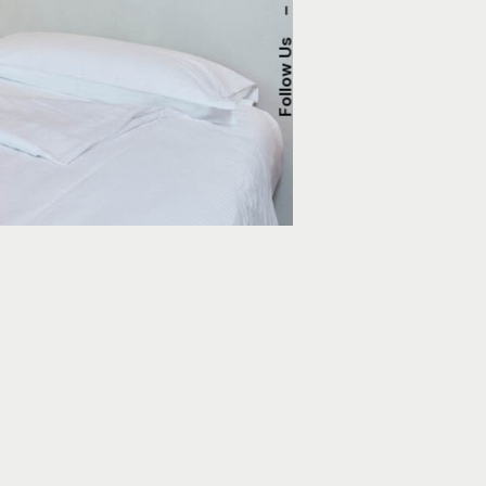
–
Follow Us