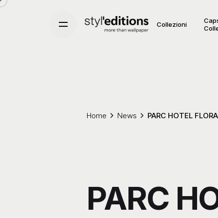
Skip
to
Cap
Collezioni
Coll
content
Home
News
PARC HOTEL FLORA
PARC HO