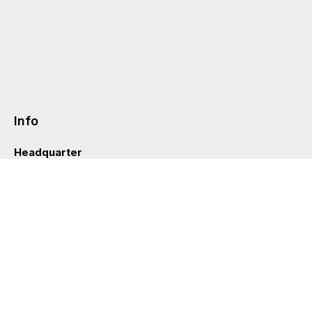
Info
Headquarter
Via Valle D’Aosta 38
41049 Sassuolo (Italia)
info@styleditions.com
t.
+39 0536 997154
Showroom
Brera Officina
Via Felice Cavallotti 13