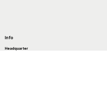
Info
Headquarter
Via Valle D’Aosta 38
41049 Sassuolo (Italia)
info@styleditions.com
t.
+39 0536 997154
Showroom
Brera Officina
Via Felice Cavallotti 13
20122 Milano (Italia)