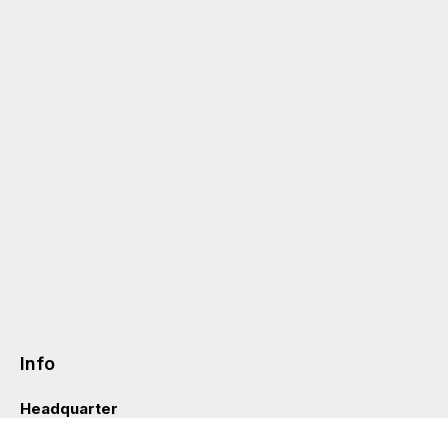
Info
Headquarter
Via Valle D’Aosta 38