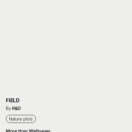
FIELD
By
R&D
Nature plots
More than Wallpaper