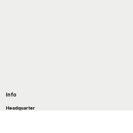
Info
Headquarter
Via Valle D’Aosta 38
41049 Sassuolo (Italia)
info@styleditions.com