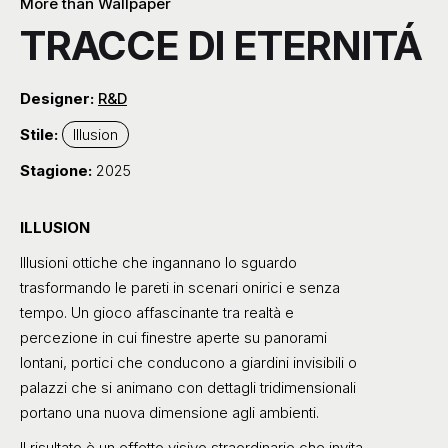
More than Wallpaper
TRACCE DI ETERNITÁ
Designer:
R&D
Stile:
Illusion
Stagione:
2025
ILLUSION
Illusioni ottiche che ingannano lo sguardo
trasformando le pareti in scenari onirici e senza
tempo. Un gioco affascinante tra realtà e
percezione in cui finestre
aperte su panorami
lontani, portici che conducono a giardini invisibili o
palazzi che si animano con dettagli tridimensionali
portano una nuova dimensione agli ambienti.
Il risultato è un effetto visivo straordinario che invita