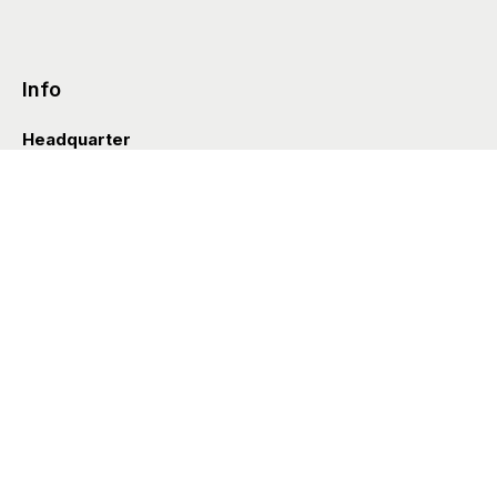
Info
Headquarter
Via Valle D’Aosta 38
41049 Sassuolo (Italia)
info@styleditions.com
t.
+39 0536 997154
Showroom
Brera Officina
Via Felice Cavallotti 13
20122 Milano (Italia)
Styl’editions USA