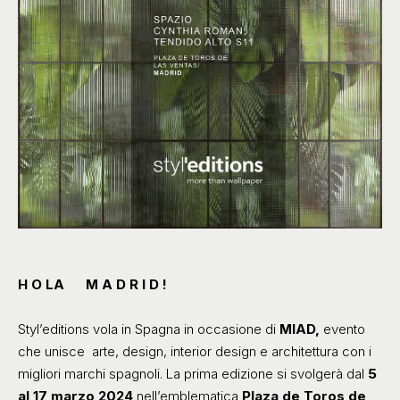
H O LA M A D R I D !
Styl’editions vola in Spagna in occasione di
MIAD,
evento
che unisce arte, design, interior design e architettura con i
migliori marchi spagnoli. La prima edizione si svolgerà dal
5
al 17 marzo 2024
nell’emblematica
Plaza de Toros de