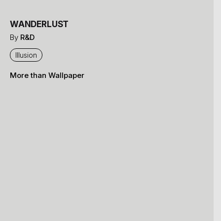
servizi nei limiti indicati dalla
presente informativa
.
WANDERLUST
By
R&D
Iscriviti
Illusion
More than Wallpaper