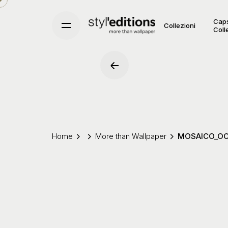
Skip
to
Cap
Collezioni
Coll
content
Home
More than Wallpaper
MOSAICO_O