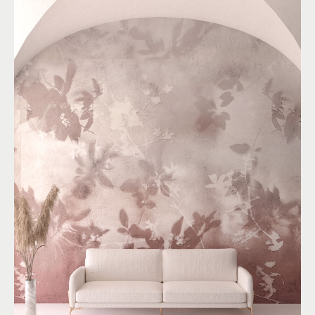
PERVINCA
By
R&D
Floreale
Materico