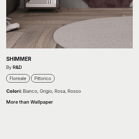
SHIMMER
By
R&D
Floreale
Pittorico
Colori:
Bianco
,
Grigio
,
Rosa
,
Rosso
More than Wallpaper