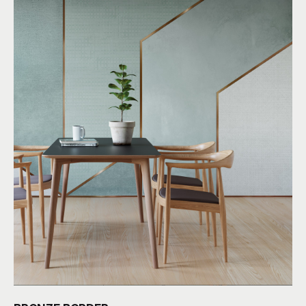
BRONZE BORDER
By
R&D
Geometrico
Materico
Colori:
Azzurro
,
Rosa
,
Oro
More than Wallpaper