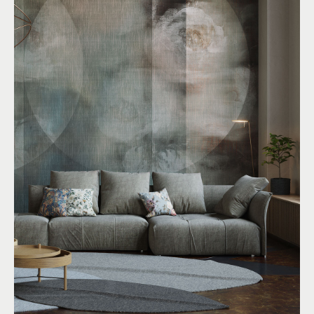
SU TELA
By
R&D
Floreale
Pittorico
Geometrico
Materico
Colori:
Nero
,
Rosa
,
Bianco
More than Wallpaper