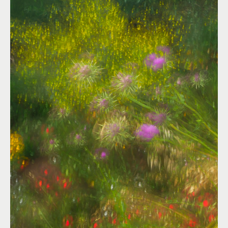
ARMONIE DI FORME INCERTE
By
Luigi Piccirillo
Figurativo
Colori:
Rosa
,
Verde
More than Wallpaper