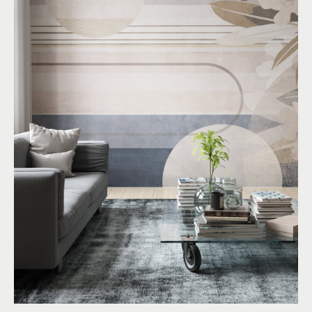
DESERT FLOWERS
By
R&D
Materico
Floreale
Geometrico
Colori:
Blu
,
Rosa
More than Wallpaper