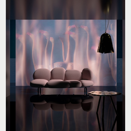
EVANESCENZE IN ROSA
By
Luigi Piccirillo
Figurativo
Colore:
Rosa