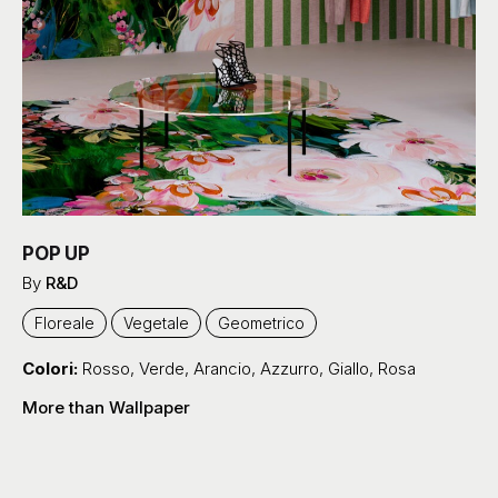
POP UP
By
R&D
Floreale
Vegetale
Geometrico
Colori:
Rosso
,
Verde
,
Arancio
,
Azzurro
,
Giallo
,
Rosa
More than Wallpaper