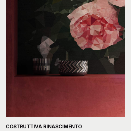
COSTRUTTIVA RINASCIMENTO
By
Gumdesign
Floreale
Geometrico
Figurativo
Colori:
Bianco
,
Nero
,
Rosa
More than Wallpaper