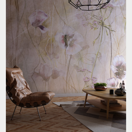
IN BLOOM
By
R&D
Floreale
Pittorico
Colori:
Grigio
,
Rosa
,
Arancio
More than Wallpaper