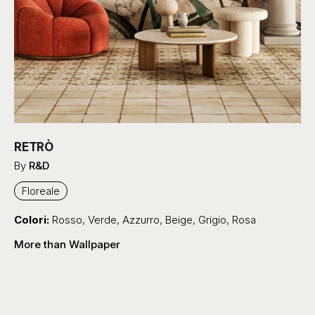
RETRÒ
By
R&D
Floreale
Colori:
Rosso
,
Verde
,
Azzurro
,
Beige
,
Grigio
,
Rosa
More than Wallpaper